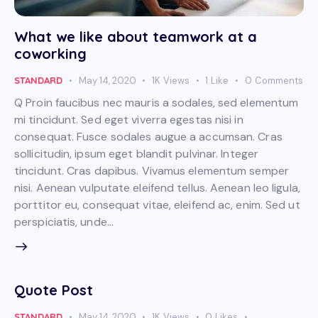
What we like about teamwork at a
coworking
STANDARD
May 14, 2020
1K
Views
1
Like
0
Comments
Q Proin faucibus nec mauris a sodales, sed elementum
mi tincidunt. Sed eget viverra egestas nisi in
consequat. Fusce sodales augue a accumsan. Cras
sollicitudin, ipsum eget blandit pulvinar. Integer
tincidunt. Cras dapibus. Vivamus elementum semper
nisi. Aenean vulputate eleifend tellus. Aenean leo ligula,
porttitor eu, consequat vitae, eleifend ac, enim. Sed ut
perspiciatis, unde…
Quote Post
STANDARD
May 14, 2020
1K
Views
0
Likes