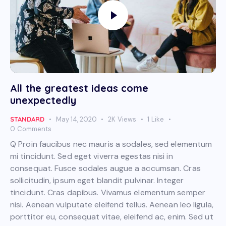
All the greatest ideas come
unexpectedly
STANDARD
May 14, 2020
2K
Views
1
Like
0
Comments
Q Proin faucibus nec mauris a sodales, sed elementum
mi tincidunt. Sed eget viverra egestas nisi in
consequat. Fusce sodales augue a accumsan. Cras
sollicitudin, ipsum eget blandit pulvinar. Integer
tincidunt. Cras dapibus. Vivamus elementum semper
nisi. Aenean vulputate eleifend tellus. Aenean leo ligula,
porttitor eu, consequat vitae, eleifend ac, enim. Sed ut