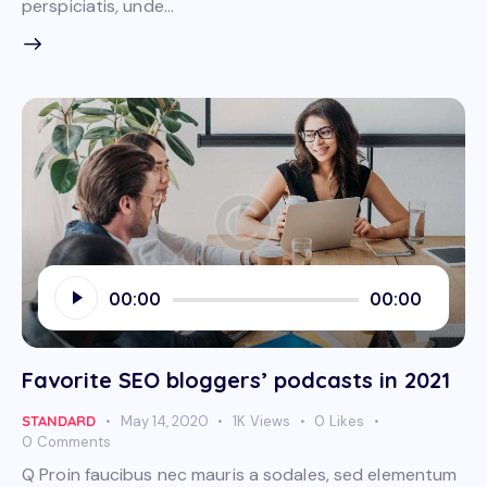
perspiciatis, unde…
Audio
00:00
00:00
Player
Favorite SEO bloggers’ podcasts in 2021
STANDARD
May 14, 2020
1K
Views
0
Likes
0
Comments
Q Proin faucibus nec mauris a sodales, sed elementum