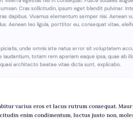
t viverra egestas nisi in consequat. Fusce sodales augue
umsan. Cras sollicitudin, ipsum eget blandit pulvinar. In
 Cras dapibus. Vivamus elementum semper nisi. Aenean v
lus. Aenean leo ligula, porttitor eu, consequat vitae, elei
piciatis, unde omnis iste natus error sit voluptatem ac
 laudantium, totam rem aperiam eaque ipsa, quae ab ill
t quasi architecto beatae vitae dicta sunt, explicabo.
bitur varius eros et lacus rutrum consequat. Maur
icitudin enim condimentum, luctus justo non, mole