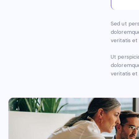
Sed ut pers
doloremque
veritatis e
Ut perspici
doloremque
veritatis e