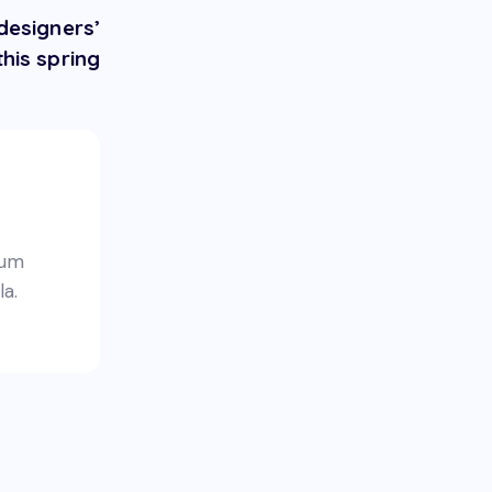
designers’
this spring
tum
la.