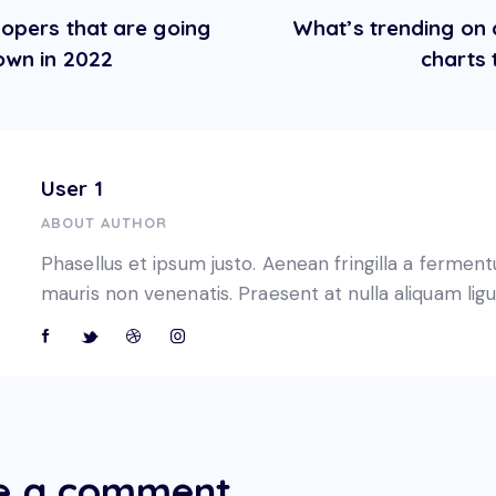
opers that are going
What’s trending on 
own in 2022
charts 
User 1
ABOUT AUTHOR
Phasellus et ipsum justo. Aenean fringilla a fermen
mauris non venenatis. Praesent at nulla aliquam ligu
e a comment