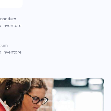
cusantium
o inventore
tium
o inventore