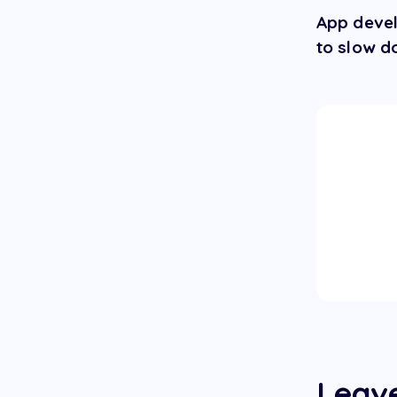
App devel
to slow d
Leav