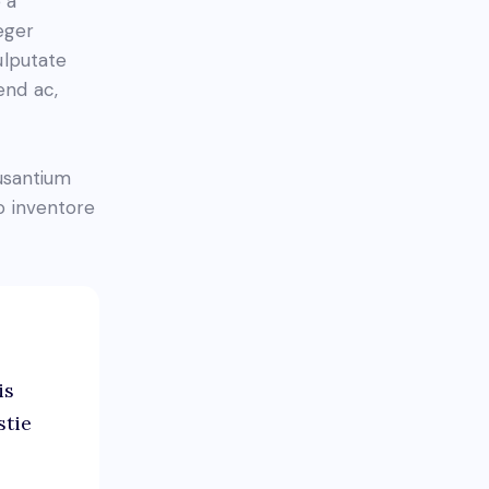
 a
teger
ulputate
fend ac,
cusantium
o inventore
is
stie