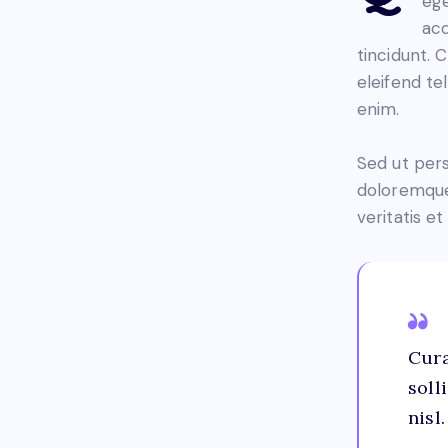
ege
acc
tincidunt.
eleifend tel
enim.
Sed ut pers
doloremque
veritatis e
Cura
soll
nisl.