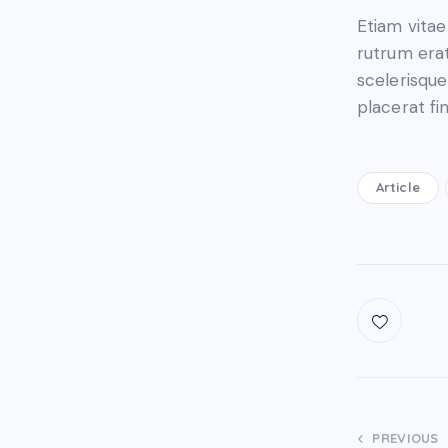
Etiam vitae
rutrum era
scelerisqu
placerat fin
Article
PREVIOUS