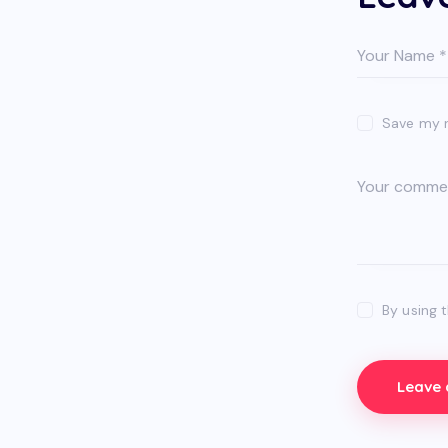
Save my n
By using 