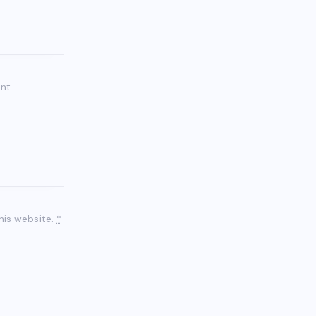
nt.
his website.
*