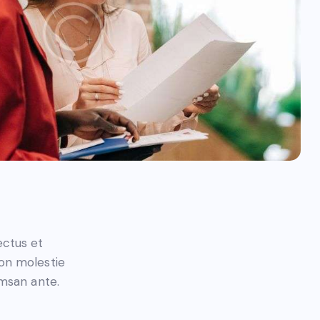
ectus et
non molestie
umsan ante.