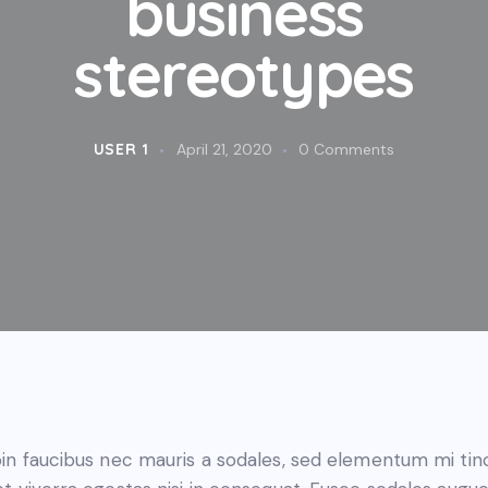
business
stereotypes
USER 1
April 21, 2020
0
Comments
in faucibus nec mauris a sodales, sed elementum mi tin