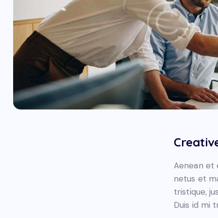
Creativ
Aenean et e
netus et ma
tristique, 
Duis id mi t