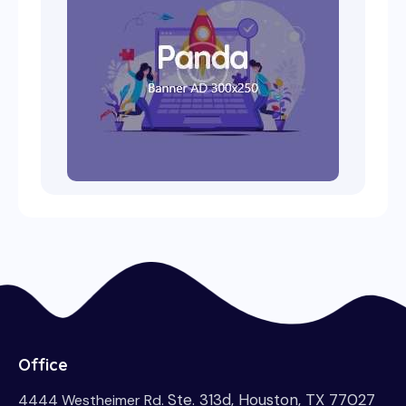
Office
Ste. 313d, Houston, TX 77027
4444 Westheimer Rd.